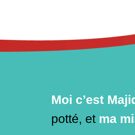
Moi c’est Maji
potté, et
ma mis