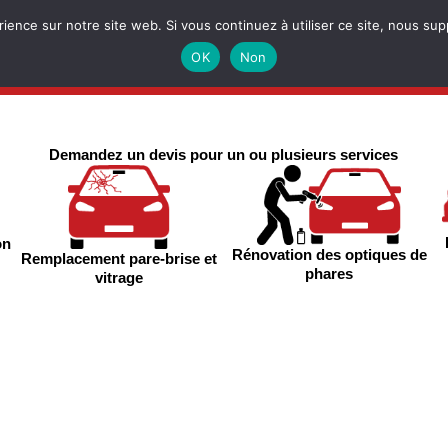
rience sur notre site web. Si vous continuez à utiliser ce site, nous su
simulation en ligne gratuit en seulemen
OK
Non
Demandez un devis pour un ou plusieurs services
on
Rénovation des optiques de
Remplacement pare-brise et
phares
vitrage