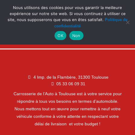
Aller
Nous utilisons des cookies pour vous garantir la meilleure
La carrosserie comme avec les agréments mais
au
sans les désagréments
expérience sur notre site web. Si vous continuez à utiliser ce
contenu
site, nous supposerons que vous en êtes satisfait.
Politique de
confidentialité
Prendre RDV
OK
Non
4 Imp. de la Flambère, 31300 Toulouse
05 33 06 09 31
Carrosserie de l’Auto à Toulouse est à votre service pour
répondre à tous vos besoins en termes d’automobile.
Nous mettons tout en œuvre pour remettre à neuf votre
véhicule conforme à votre attente en respectant votre
délai de livraison et votre budget !